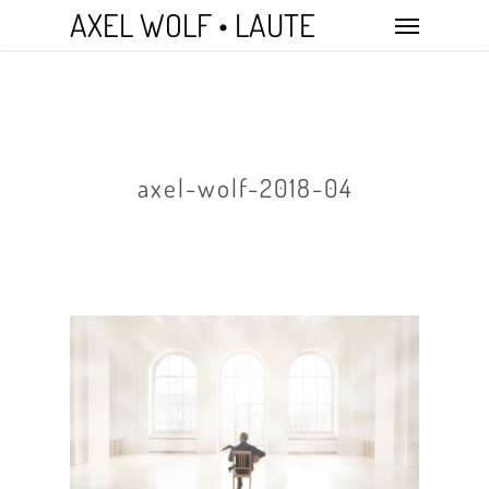
Skip
Menu
AXEL WOLF • LAUTE
to
main
content
axel-wolf-2018-04